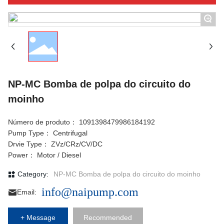
+
NP-MC Bomba de polpa do circuito do
moinho
Número de produto：
1091398479986184192
Pump Type：
Centrifugal
Drvie Type：
ZVz/CRz/CV/DC
Power：
Motor / Diesel
Category:
NP-MC Bomba de polpa do circuito do moinho
info@naipump.com
Email:
+ Message
Recommended