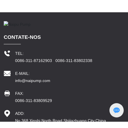
CONTATE-NOS
TEL:
0086-311-87162903
0086-311-83802338
E-MAIL:
info@naipump.com
FAX:
0086-311-83809529
ADD:
No.368,Xinshi North Road,Shijiazhuang City,China