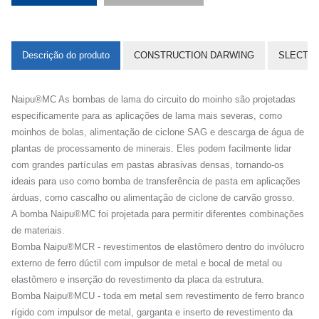
Descrição do produto
CONSTRUCTION DARWING
SLECTIO
Naipu®MC As bombas de lama do circuito do moinho são projetadas
especificamente para as aplicações de lama mais severas, como
moinhos de bolas, alimentação de ciclone SAG e descarga de água de
plantas de processamento de minerais. Eles podem facilmente lidar
com grandes partículas em pastas abrasivas densas, tornando-os
ideais para uso como bomba de transferência de pasta em aplicações
árduas, como cascalho ou alimentação de ciclone de carvão grosso.
A bomba Naipu®MC foi projetada para permitir diferentes combinações
de materiais.
Bomba Naipu®MCR - revestimentos de elastômero dentro do invólucro
externo de ferro dúctil com impulsor de metal e bocal de metal ou
elastômero e inserção do revestimento da placa da estrutura.
Bomba Naipu®MCU - toda em metal sem revestimento de ferro branco
rígido com impulsor de metal, garganta e inserto de revestimento da